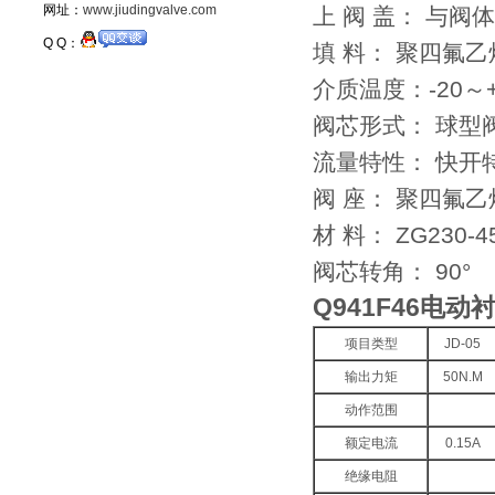
网址：
www.jiudingvalve.com
上 阀 盖： 与阀
Q Q：
填 料： 聚四氟乙
介质温度：-20～+
阀芯形式： 球型
流量特性： 快开
阀 座： 聚四氟乙
材 料： ZG230-4
阀芯转角： 90°
Q941F46电
项目类型
JD-05
输出力矩
50N.M
动作范围
额定电流
0.15A
绝缘电阻