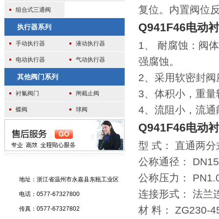
复位。内置阀位
组合式三通阀
Q941F46电动
执行器系列
1、 耐腐蚀：阀体
手动执行器
液动执行器
强腐蚀。
电动执行器
气动执行器
2、采用软密封阀
其他阀门系列
3、体积小，重量
衬氟阀门
闸截止阀
4、流阻小，流通
蝶阀
球阀
Q941F46电动
型 式： 直通两
公称通径： DN15
公称压力： PN1.0、
地址：浙江省温州市永嘉县东瓯工业区
连接形式： 法兰连接 J
电话：0577-67327800
材 料： ZG230-4
传真：0577-67327802