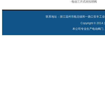
· 电动三片式丝扣球阀
联系地址：浙江温州市瓯北镇和一路口安丰工业区奋钧流体
Copyright © 
本公司专业生产电动阀门