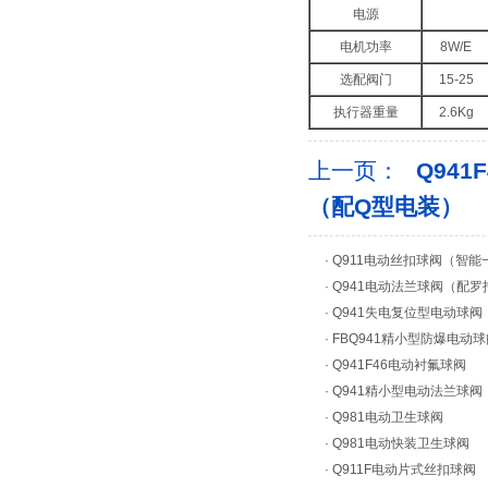
电源
电机功率
8W/E
选配阀门
15-25
执行器重量
2.6Kg
上一页：
Q94
（配Q型电装）
· Q911电动丝扣球阀（智
· Q941电动法兰球阀（配罗
· Q941失电复位型电动球阀
· FBQ941精小型防爆电动
· Q941F46电动衬氟球阀
· Q941精小型电动法兰球阀
· Q981电动卫生球阀
· Q981电动快装卫生球阀
· Q911F电动片式丝扣球阀