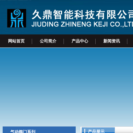
网站首页
公司简介
产品中心
新闻资讯
产品展示
气动阀门系列